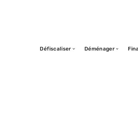
Défiscaliser
Déménager
Fin
08/07/2026
Tout comprendre
contribution sé
immobilière lors