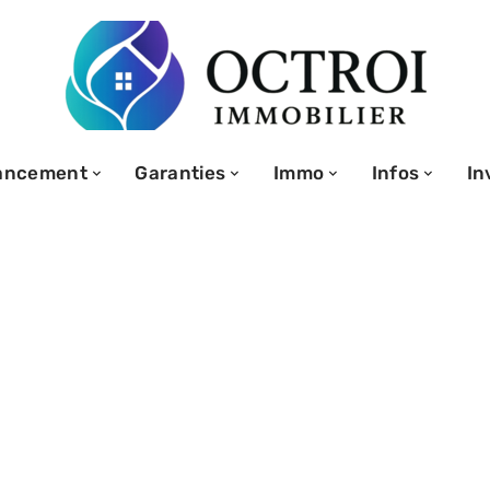
ancement
Garanties
Immo
Infos
In
 à la
curité
 d’un crédit