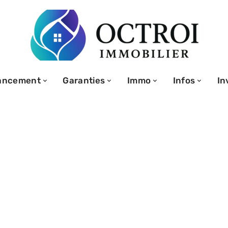
ancement
Garanties
Immo
Infos
In
obilier, bon
pour la location
?