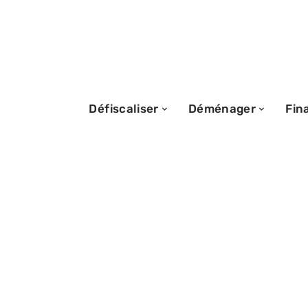
Défiscaliser
Déménager
Fin
08/06/2018
Le Bon Coin imm
plan ou arnaque 
d’appartement 