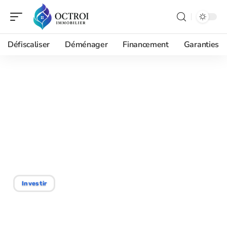
Défiscaliser
Déménager
Financement
Garanties
27/07/2026
Avis sur Orpi Invest Immo
prise Paris : transparence
sur les frais, services et
accompagnement
Investir