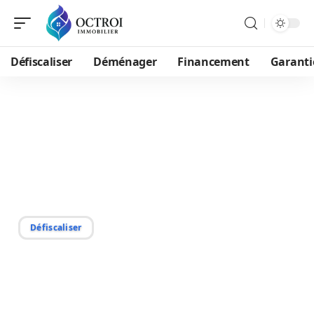
Défiscaliser
Déménager
Financement
Garanti
02/06/2026
Déclarer ou non un abri
de jardin : conseils pour
votre déclaration fiscale
Défiscaliser