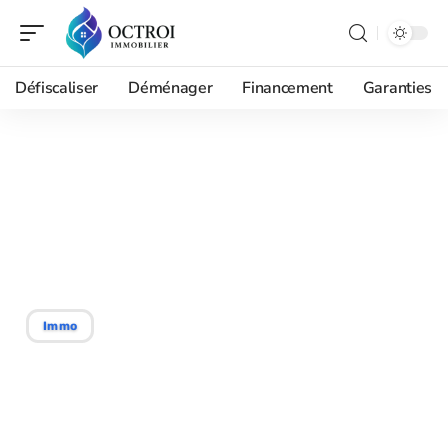
Défiscaliser
Déménager
Financement
Garanties
29/07/2026
Coche de Notaire Limoges
example : les mentions à
exiger dans votre contrat
Immo