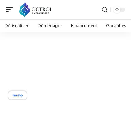
Défiscaliser
Déménager
Financement
Garanties
25/07/2026
Bricosuccess-immo.fr
prix maison : notre avis
d’expert sur la fiabilité
Immo