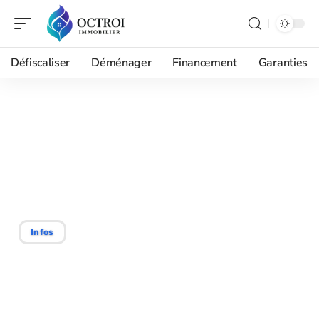
Défiscaliser
Déménager
Financement
Garanties
24/02/2026
Le SCoT, un acteur clé de
l’aménagement du
territoire actuel
Infos