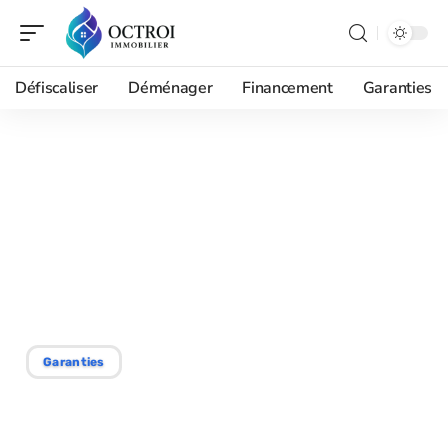
Défiscaliser
Déménager
Financement
Garanties
17/06/2026
Meilleure assurance PNO
pour copropriété : clauses
du règlement à lire avant
de choisir
Garanties