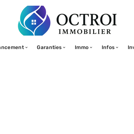
ancement
Garanties
Immo
Infos
In
ables d’avancer
 les locataires