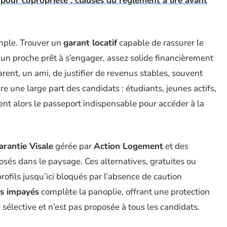
our copropriété : clauses du règlement à lire avant
imple. Trouver un
garant locatif
capable de rassurer le
 un proche prêt à s’engager, assez solide financièrement
ent, un ami, de justifier de revenus stables, souvent
ure une large part des candidats : étudiants, jeunes actifs,
nt alors le passeport indispensable pour accéder à la
arantie Visale
gérée par
Action Logement
et des
sés dans le paysage. Ces alternatives, gratuites ou
rofils jusqu’ici bloqués par l’absence de caution
rs impayés
complète la panoplie, offrant une protection
e sélective et n’est pas proposée à tous les candidats.