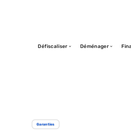
Défiscaliser
Déménager
Fin
28/12/2025
Organismes cap
une caution pour
Garanties