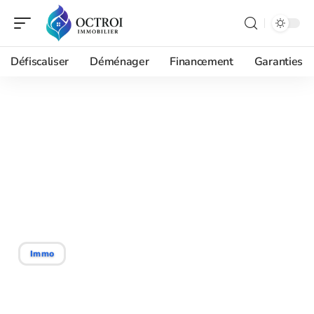
Défiscaliser
Déménager
Financement
Garanties
17/07/2026
Accéder au registre des
copropriétés de son
immeuble : démarches
pratiques et astuces
Immo