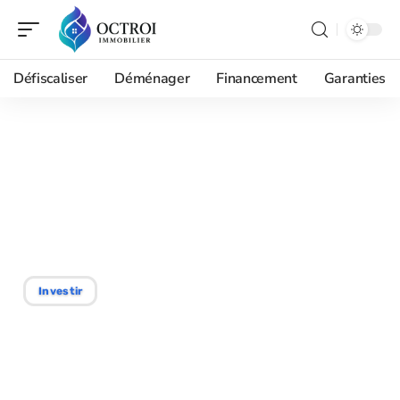
Défiscaliser
Déménager
Financement
Garanties
29/01/2026
Impôts vente maison :
l’argent de la vente est-il
imposable ?
Investir