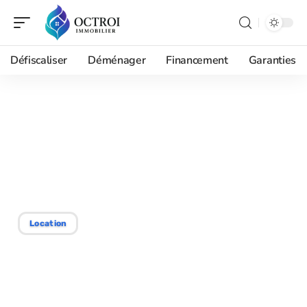
Défiscaliser
Déménager
Financement
Garanties
03/01/2026
Comment atteindre le
taux d’occupation Airbnb
idéal pour vos locations
Location