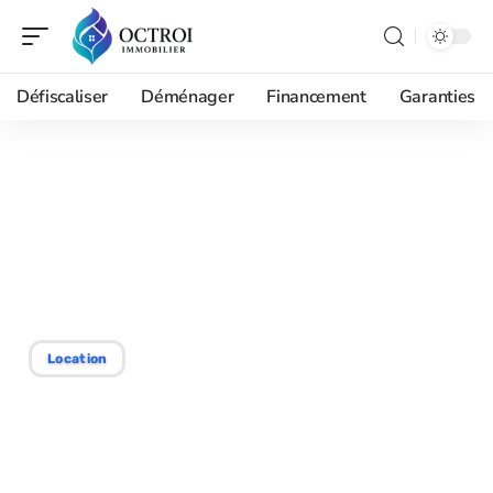
Défiscaliser
Déménager
Financement
Garanties
10/03/2026
Location de box à annecy :
votre espace, votre
solution sécurisée
Location