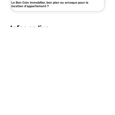
Le Bon Coin immobilier, bon plan ou arnaque pour la
location d’appartement ?
Infos en live
11 mars 2026
Maximiser les avantages fiscaux
avec une déclaration loi Malraux
réussie