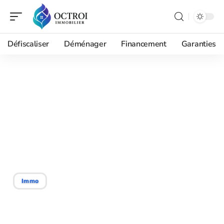
Défiscaliser
Déménager
Financement
Garanties
11/05/2026
Vivre en Appart
haussmannien sans bruit
ni voisins envahissants,
est-ce possible ?
Immo