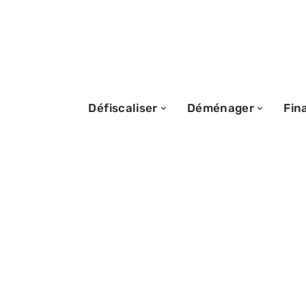
Défiscaliser
Déménager
Fin
19/05/2026
Tarif étude de s
individuelle : 
l’optimiser ?