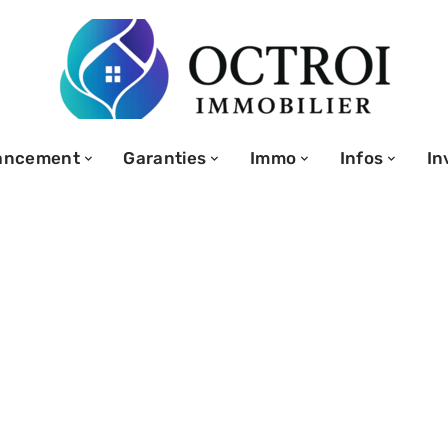
ancement
Garanties
Immo
Infos
In
ol pour maison
comment