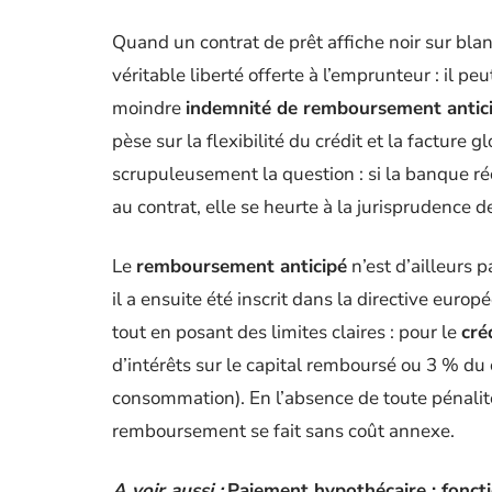
Quand un contrat de prêt affiche noir sur bla
véritable liberté offerte à l’emprunteur : il pe
moindre
indemnité de remboursement antici
pèse sur la flexibilité du crédit et la facture g
scrupuleusement la question : si la banque ré
au contrat, elle se heurte à la jurisprudence d
Le
remboursement anticipé
n’est d’ailleurs p
il a ensuite été inscrit dans la directive eu
tout en posant des limites claires : pour le
cré
d’intérêts sur le capital remboursé ou 3 % du 
consommation). En l’absence de toute pénalité
remboursement se fait sans coût annexe.
A voir aussi :
Paiement hypothécaire : fonct