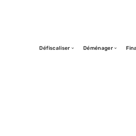
Défiscaliser
Déménager
Fin
16/09/2025
Signification de
pénalité de paie
et son impact su