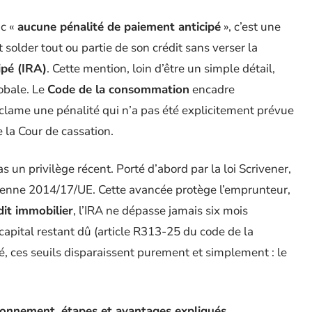
nc «
aucune pénalité de paiement anticipé
», c’est une
ut solder tout ou partie de son crédit sans verser la
pé (IRA)
. Cette mention, loin d’être un simple détail,
lobale. Le
Code de la consommation
encadre
clame une pénalité qui n’a pas été explicitement prévue
e la Cour de cassation.
as un privilège récent. Porté d’abord par la loi Scrivener,
ropéenne 2014/17/UE. Cette avancée protège l’emprunteur,
dit immobilier
, l’IRA ne dépasse jamais six mois
capital restant dû (article R313-25 du code de la
, ces seuils disparaissent purement et simplement : le
ionnement, étapes et avantages expliqués