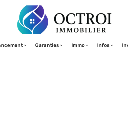
ancement
Garanties
Immo
Infos
In
 ‘aucune
ment anticipé’
r le