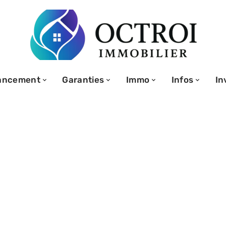
ancement
Garanties
Immo
Infos
In
er un mobil home
ivé pour y vivre
ment ?