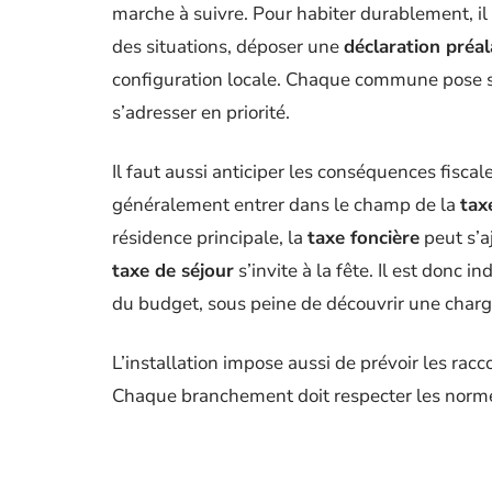
marche à suivre. Pour habiter durablement, il 
des situations, déposer une
déclaration préal
configuration locale. Chaque commune pose ses
s’adresser en priorité.
Il faut aussi anticiper les conséquences fisca
généralement entrer dans le champ de la
tax
résidence principale, la
taxe foncière
peut s’a
taxe de séjour
s’invite à la fête. Il est donc 
du budget, sous peine de découvrir une char
L’installation impose aussi de prévoir les racc
Chaque branchement doit respecter les normes,
commune ou les services de contrôle. Une assu
renseignez-vous sur les restrictions applicable