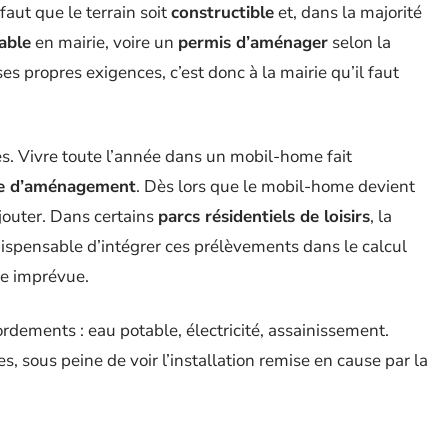
faut que le terrain soit
constructible
et, dans la majorité
able
en mairie, voire un
permis d’aménager
selon la
 propres exigences, c’est donc à la mairie qu’il faut
les. Vivre toute l’année dans un mobil-home fait
e d’aménagement
. Dès lors que le mobil-home devient
jouter. Dans certains
parcs résidentiels de loisirs
, la
indispensable d’intégrer ces prélèvements dans le calcul
ge imprévue.
ordements : eau potable, électricité, assainissement.
 sous peine de voir l’installation remise en cause par la
rance habitation spécifique sera nécessaire. Enfin,
s si le mobil-home sert de maison de jardin ou s’il est