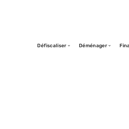
Défiscaliser
Déménager
Fin
07/04/2026
Peut-on install
sur un terrain pr
à l’année légale