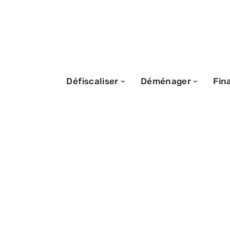
Défiscaliser
Déménager
Fin
13/05/2026
Maison Thaïland
stratégies pour 
maximum le bu