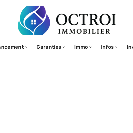
ancement
Garanties
Immo
Infos
In
e 7000 euros :
réduire au
dget