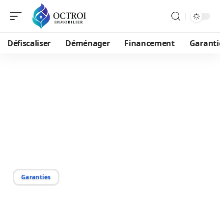
Défiscaliser
Déménager
Financement
Garanti
22/08/2025
Indemnisation suite à un
dégât des eaux :
procédures et conseils
pratiques
Garanties