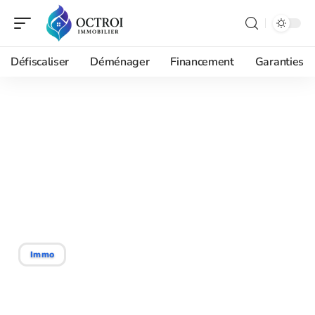
Défiscaliser
Déménager
Financement
Garanties
18/02/2026
Étang à vendre entre
particulier pour projet
touristique, quelles
autorisations demander ?
Immo