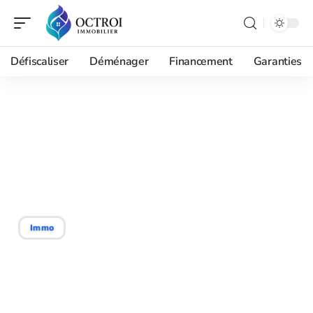
Défiscaliser
Déménager
Financement
Garanties
08/01/2026
Constructor de maisons :
vos projets à st vincent de
tyrosse
Immo