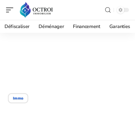
Défiscaliser
Déménager
Financement
Garanties
27/04/2026
Comment contrôler le
calcul d’encadrement
loyer de votre agence ?
Immo