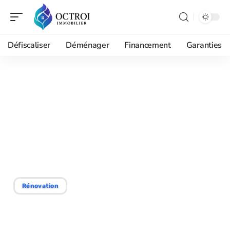
Défiscaliser
Déménager
Financement
Garanties
02/09/2025
Augmenter la valeur d’une
maison : stratégies
efficaces et conseils
pratiques
Rénovation