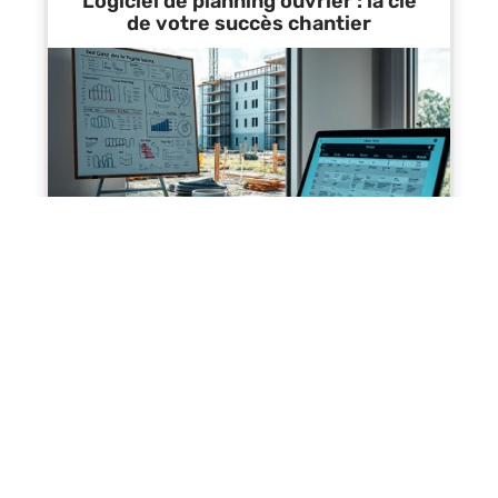
Logiciel de planning ouvrier : la clé
de votre succès chantier
Contact
Mentions Légales
Sitemap
© 2025 | octroi-immobilier.com