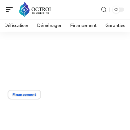
Défiscaliser
Déménager
Financement
Garanties
13/10/2025
Achat actuel : quel apport
en ce moment ? Les
conseils à suivre
Financement