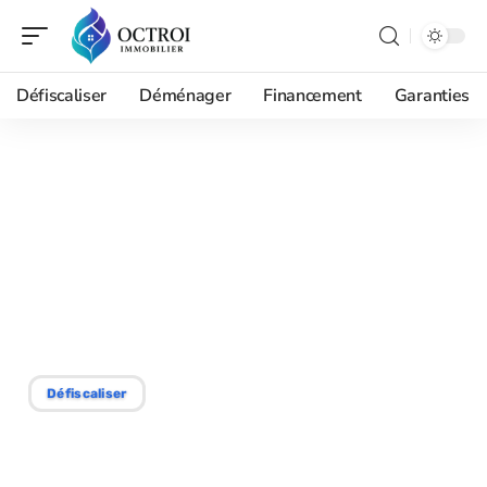
Défiscaliser
Déménager
Financement
Garanties
11/09/2025
Exonération de la taxe
foncière en 2025 :
critères et bénéficiaires
potentiels
Défiscaliser