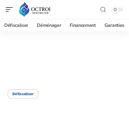
Défiscaliser
Déménager
Financement
Garanties
14/09/2025
Critères d’éligibilité pour
l’exonération de la taxe
foncière
Défiscaliser